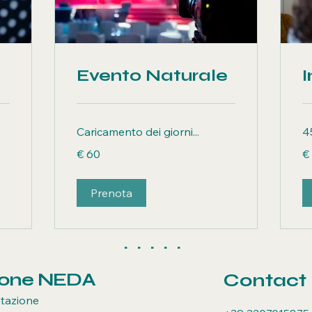
Evento Naturale
I
Caricamento dei giorni...
4
60
25
€ 60
€
euro
eu
Prenota
. . . . .
ione NEDA
Contact
tazione