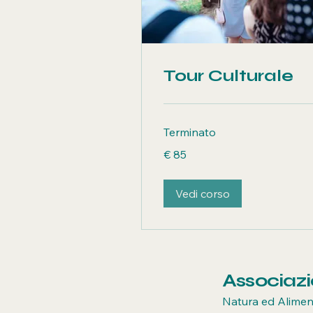
Tour Culturale
Terminato
85
€ 85
euro
Vedi corso
Associaz
Natura ed Alimen