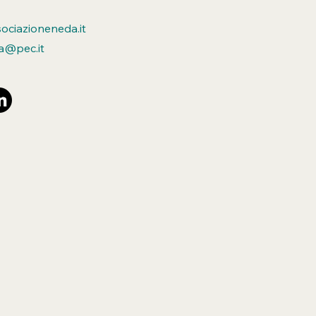
ciazioneneda.it
a@pec.it