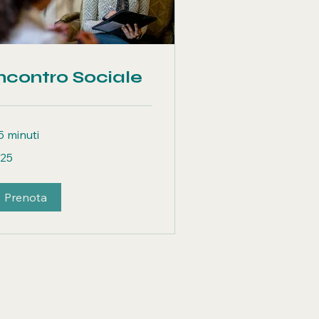
ncontro Sociale
5 minuti
 25
ro
Prenota